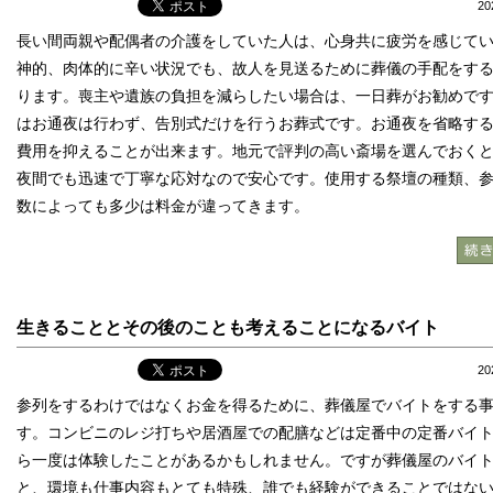
2
長い間両親や配偶者の介護をしていた人は、心身共に疲労を感じて
神的、肉体的に辛い状況でも、故人を見送るために葬儀の手配をす
ります。喪主や遺族の負担を減らしたい場合は、一日葬がお勧めで
はお通夜は行わず、告別式だけを行うお葬式です。お通夜を省略す
費用を抑えることが出来ます。地元で評判の高い斎場を選んでおく
夜間でも迅速で丁寧な応対なので安心です。使用する祭壇の種類、
数によっても多少は料金が違ってきます。
生きることとその後のことも考えることになるバイト
2
参列をするわけではなくお金を得るために、葬儀屋でバイトをする
す。コンビニのレジ打ちや居酒屋での配膳などは定番中の定番バイ
ら一度は体験したことがあるかもしれません。ですが葬儀屋のバイ
と、環境も仕事内容もとても特殊、誰でも経験ができることではな