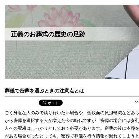
正義のお葬式の歴史の足跡
葬儀で密葬を選ぶときの注意点とは
2
ごく身近な人のみで執り行いたい場合や、金銭面の負担軽減などあ
から密葬を選択する人が増えた今の時代ですが、密葬の場合には参
人への配慮はしっかりとしておく必要があります。密葬の後に本葬
がある場合だったとしても、密葬で葬儀を行う情報が漏れてしまう