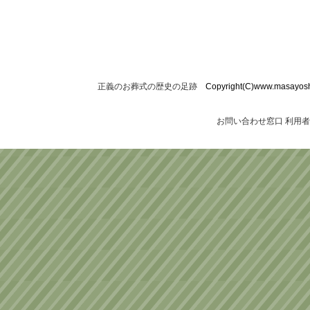
正義のお葬式の歴史の足跡
Copyright(C)www.masayoshi-o
お問い合わせ窓口
利用者