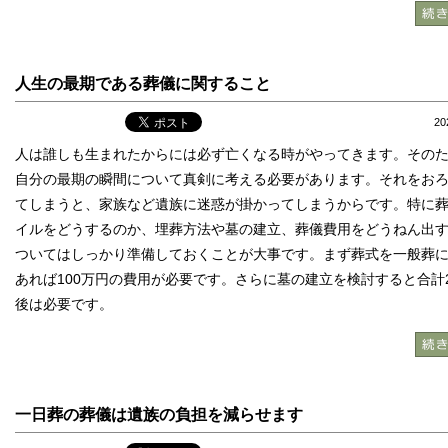
人生の最期である葬儀に関すること
2
人は誰しも生まれたからには必ず亡くなる時がやってきます。その
自分の最期の瞬間について真剣に考える必要があります。それをお
てしまうと、家族など遺族に迷惑が掛かってしまうからです。特に
イルをどうするのか、埋葬方法や墓の建立、葬儀費用をどうねん出
ついてはしっかり準備しておくことが大事です。まず葬式を一般葬
あれば100万円の費用が必要です。さらに墓の建立を検討すると合計2
後は必要です。
一日葬の葬儀は遺族の負担を減らせます