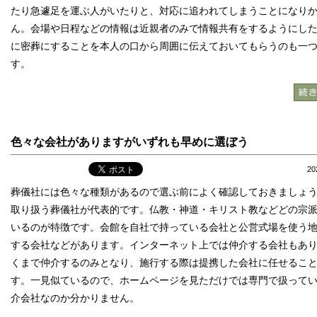
たり急遽足を運ぶ人がいたりと、対応に追われてしまうことになり
ん。会場や日程などの情報は近親者のみで情報共有をするようにし
に密葬にすることを本人の口から周囲に伝えておいてもらうのも一
す。
色々な会社がありますがいずれも早めに選ぼう
2
葬儀社には色々な種類があるので選ぶ前によく確認しておきましょ
取り扱う葬儀社が代表的です。仏教・神道・キリスト教などどの宗
いるのが特徴です。会館を自社で持っている会社と公営式場を使う
する会社などがあります。インターネット上では仲介する会社もあ
くまで仲介するのみとなり、施行する際は提携した会社に任せるこ
す。一見似ているので、ホームページを見ただけでは専門で扱って
介会社なのか分かりません。